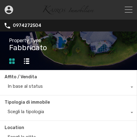
0974272504
Property Type
Fabbricato
Affito / Vendita
In base al status
Tipologia di immobile
Scegli la tipologia
Location
Scegli la citta