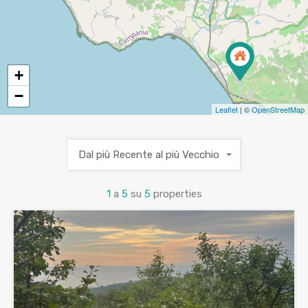
+
−
Leaflet
| ©
OpenStreetMap
Dal più Recente al più Vecchio
1
a
5
su
5
properties