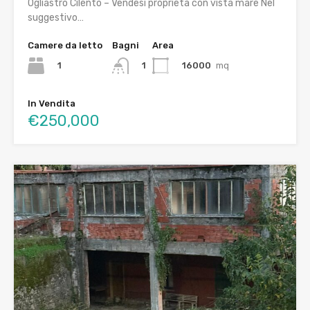
Ogliastro Cilento – Vendesi proprietà con vista mare Nel
suggestivo…
Camere da letto
Bagni
Area
1
16000
mq
1
In Vendita
€250,000