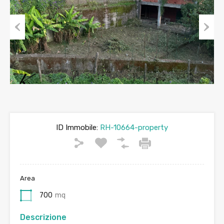
Previous
Next
ID Immobile:
RH-10664-property
Area
700
mq
Descrizione