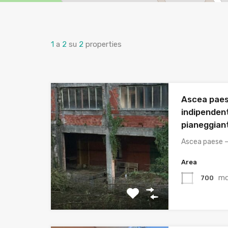
1
a
2
su
2
properties
Ascea paes
indipendent
pianeggian
Ascea paese –
Area
m
700