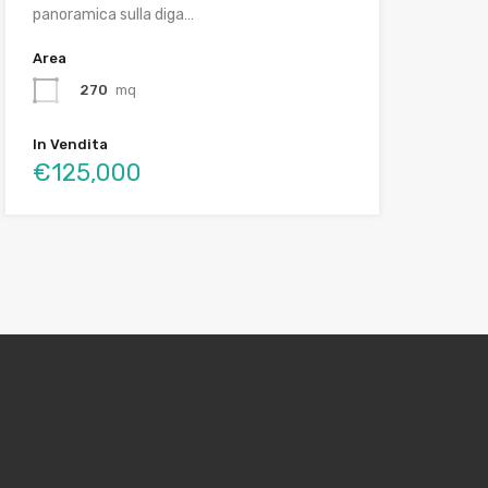
panoramica sulla diga…
Area
270
mq
In Vendita
€125,000