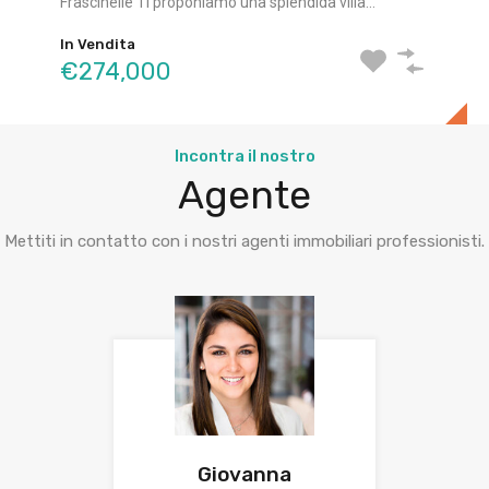
Frascinelle Ti proponiamo una splendida villa…
indipendente su due livelli…
€125,000
In Vendita
In Vendita
€274,000
€165,000
Incontra il nostro
Agente
Mettiti in contatto con i nostri agenti immobiliari professionisti.
Giovanna