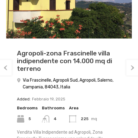
Agropoli-zona Frascinelle villa
Casal Velino, bivio di Acquavella,
Cicerale, palazzina di circa 270
indipendente con 14.000 mq di
soluzione con ingresso
mq, da ristrutturare
terreno
indipendente
Cicerale, Salerno, Campania, 84053, Italia
Via Frascinelle, Agropoli Sud, Agropoli, Salerno,
Bivio di Acquavella, Casal Velino, Salerno,
Added:
Febbraio 5, 2026
Campania, 84043, Italia
Campania, Italia
Area
Added:
Added:
Febbraio 19, 2025
Dicembre 29, 2025
270
mq
Bedrooms
Bedrooms
Bathrooms
Bathrooms
Area
Area
Cicerale, nel centro del paese, con vista panoramica
5
4
4
2
225
110
mq
mq
sulla diga Alento, proponiamo…
Vendita Villa Indipendente ad Agropoli, Zona
Casal Velino – Bivio di Acquavella | Soluzione
In Vendita