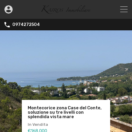
0974272504
Montecorice zona Case del Conte,
Agropoli-villa indipendente con
Ogliastro Cilento – Frazione
soluzione su tre livelli con
vista mare e terazzo
Eredita-Villa indipendente con
splendida vista mare
panoramicissimo
terreno
In Vendita
In Vendita
In Vendita
€168,000
€650,000
€495,000