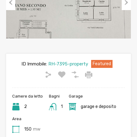
Previous
Next
ID Immobile:
RH-7395-property
Featured
Camere da letto
Bagni
Garage
2
1
garage e deposito
Area
150
mw