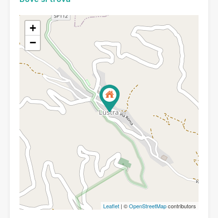
+
−
Leaflet
| ©
OpenStreetMap
contributors