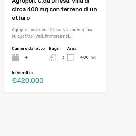
Agropoli, C.da Difesa, villa di
circa 400 mq con terreno di un
ettaro
Agropoli, contrada Difesa, villa prestigiosa
su quattro livelli, immersa nel…
Camere da letto
Bagni
Area
4
400
mq
3
In Vendita
€420,000