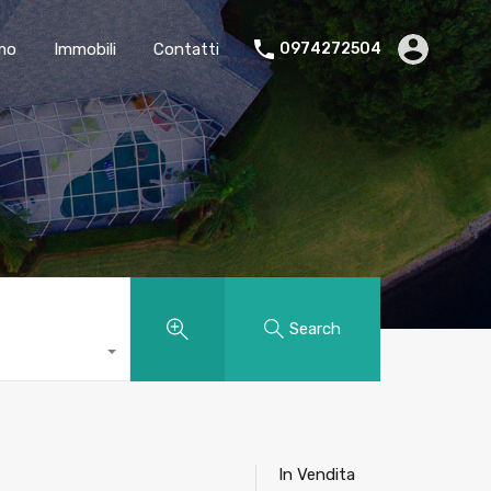
amo
Immobili
Contatti
0974272504
Search
In Vendita