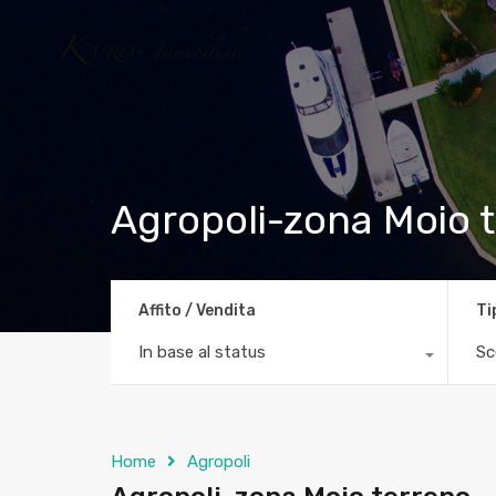
Agropoli-zona Moio 
Affito / Vendita
Ti
In base al status
Sc
Home
Agropoli