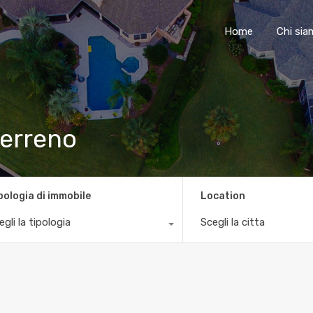
Home
Chi si
terreno
pologia di immobile
Location
egli la tipologia
Scegli la citta