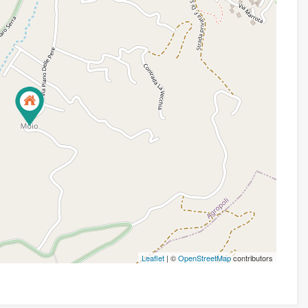
Leaflet
| ©
OpenStreetMap
contributors