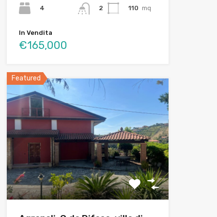
4
110
mq
2
In Vendita
€165,000
Featured