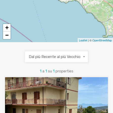
+
−
Leaflet
| ©
OpenStreetMap
Dal più Recente al più Vecchio
1
a
1
su
1
properties