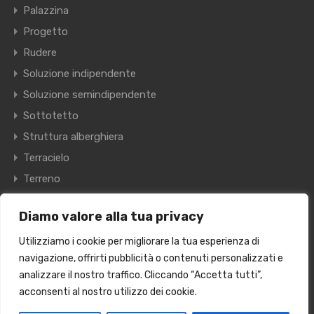
Palazzina
Progetto
Rudere
Soluzione indipendente
Soluzione semindipendente
Sottotetto
Struttura alberghiera
Terracielo
Terreno
Villa
Diamo valore alla tua privacy
Villetta a schiera
Utilizziamo i cookie per migliorare la tua esperienza di
navigazione, offrirti pubblicità o contenuti personalizzati e
© 2024 Kairos Immobiliare S.R.L. VIA RISORGIMENTO, 9 -
analizzare il nostro traffico. Cliccando “Accetta tutti”,
AGROPOLI (SA)
acconsenti al nostro utilizzo dei cookie.
Tutti i diritti riservati - Realizzazione:
Kardup