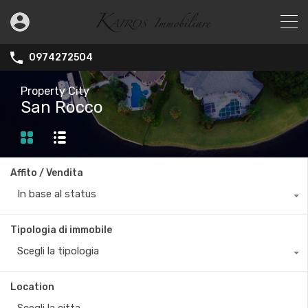
0974272504
Property City
San Rocco
Affito / Vendita
In base al status
Tipologia di immobile
Scegli la tipologia
Location
Scegli la citta