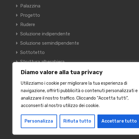
Palazzina
Progetto
Rudere
Soluzione indipendente
Soluzione semindipendente
Sottotetto
Struttura alberghiera
Terracielo
Diamo valore alla tua privacy
Terreno
Utilizziamo i cookie per migliorare la tua esperienza di
Villa
navigazione, offrirti pubblicità o contenuti personalizzati e
analizzare il nostro traffico. Cliccando “Accetta tutti”,
Villetta a schiera
acconsenti al nostro utilizzo dei cookie.
Personalizza
Rifiuta tutto
Accettare tutto
© 2024 Kairos Immobiliare S.R.L. VIA RISORGIMENTO, 9 