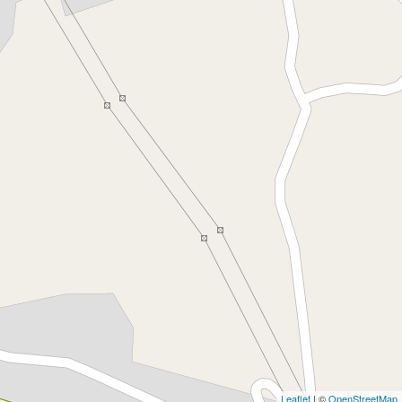
Leaflet
| ©
OpenStreetMap