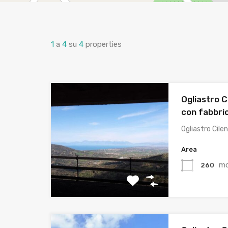
1
a
4
su
4
properties
Ogliastro C
con fabbric
Ogliastro Cile
Area
m
260