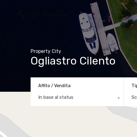
Property City
Ogliastro Cilento
Affito / Vendita
Ti
In base al status
Sc