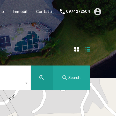
amo
Immobili
Contatti
0974272504
Search