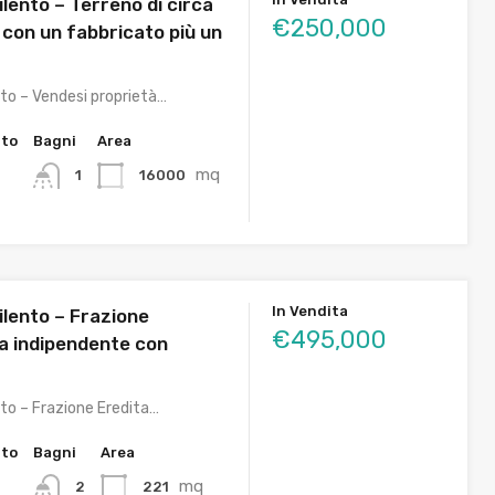
ilento – Terreno di circa
€250,000
 con un fabbricato più un
nto – Vendesi proprietà…
tto
Bagni
Area
mq
16000
1
In Vendita
ilento – Frazione
€495,000
la indipendente con
nto – Frazione Eredita…
tto
Bagni
Area
mq
221
2