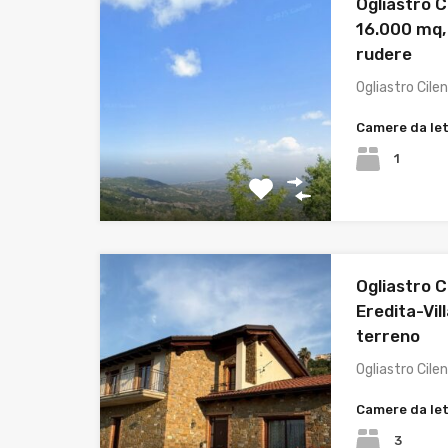
Ogliastro C
16.000 mq,
rudere
Ogliastro Cile
Camere da le
1
Ogliastro C
Eredita-Vil
terreno
Ogliastro Cile
Camere da le
3