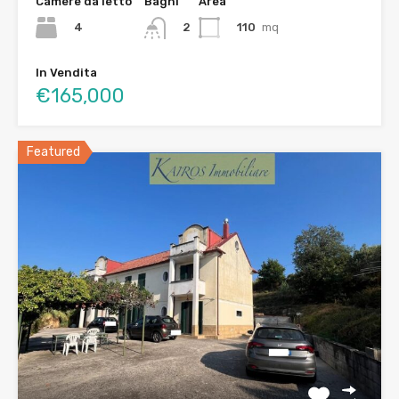
Camere da letto
Bagni
Area
4
110
mq
2
In Vendita
€165,000
Featured