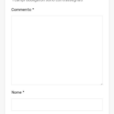
I campi obbligatori sono contrassegnati
*
Commento
*
Nome
*