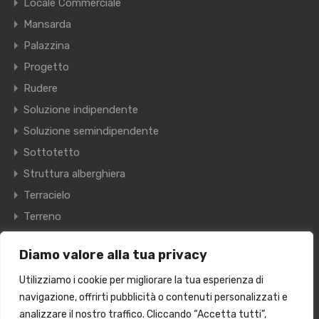
Locale Commerciale
Mansarda
Palazzina
Progetto
Rudere
Soluzione indipendente
Soluzione semindipendente
Sottotetto
Struttura alberghiera
Terracielo
Terreno
Villa
Diamo valore alla tua privacy
Villetta a schiera
Utilizziamo i cookie per migliorare la tua esperienza di
navigazione, offrirti pubblicità o contenuti personalizzati e
© 2024 Kairos Immobiliare S.R.L. VIA RISORGIMENTO, 9 -
analizzare il nostro traffico. Cliccando “Accetta tutti”,