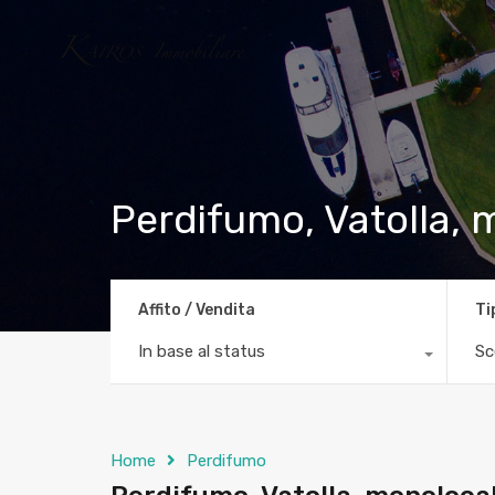
Perdifumo, Vatolla,
Affito / Vendita
Ti
In base al status
Sc
Home
Perdifumo