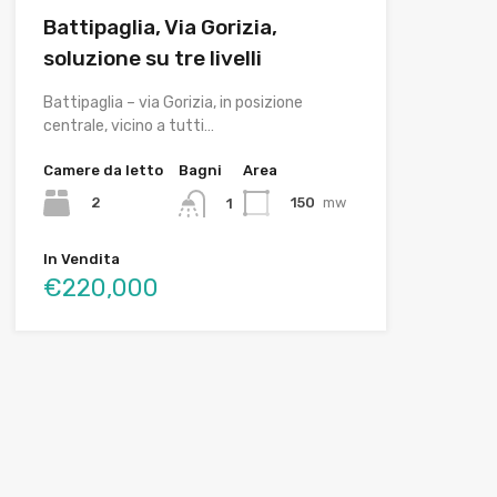
Battipaglia, Via Gorizia,
soluzione su tre livelli
Battipaglia – via Gorizia, in posizione
centrale, vicino a tutti…
Camere da letto
Bagni
Area
2
150
mw
1
In Vendita
€220,000