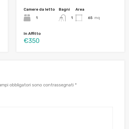
Camere da letto
Bagni
Area
1
65
mq
1
In Affitto
€350
campi obbligatori sono contrassegnati
*