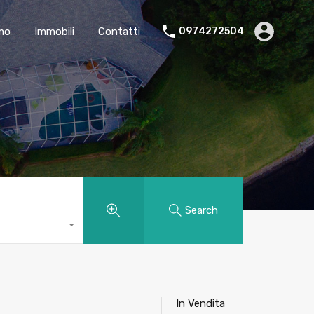
amo
Immobili
Contatti
0974272504
Search
In Vendita