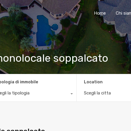
Home
Chi si
 monolocale soppalcato
pologia di immobile
Location
egli la tipologia
Scegli la citta