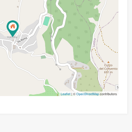
Leaflet
| ©
OpenStreetMap
contributors