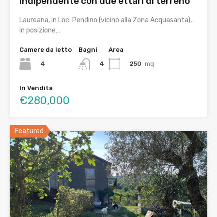
indipendente con due ettari di terreno
Laureana, in Loc. Pendino (vicino alla Zona Acquasanta),
in posizione…
Camere da letto
Bagni
Area
4
250
mq
4
In Vendita
€280,000
Featured