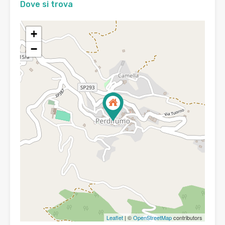
Dove si trova
+
−
Leaflet
| ©
OpenStreetMap
contributors