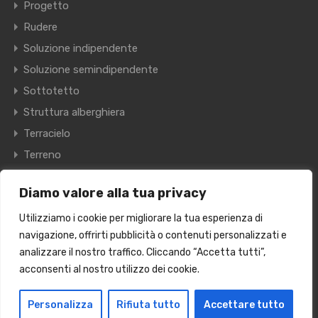
Progetto
Rudere
Soluzione indipendente
Soluzione semindipendente
Sottotetto
Struttura alberghiera
Terracielo
Terreno
Villa
Diamo valore alla tua privacy
Villetta a schiera
Utilizziamo i cookie per migliorare la tua esperienza di
navigazione, offrirti pubblicità o contenuti personalizzati e
© 2024 Kairos Immobiliare S.R.L. VIA RISORGIMENTO, 9 -
analizzare il nostro traffico. Cliccando “Accetta tutti”,
AGROPOLI (SA)
acconsenti al nostro utilizzo dei cookie.
Tutti i diritti riservati - Realizzazione:
Kardup
Personalizza
Rifiuta tutto
Accettare tutto