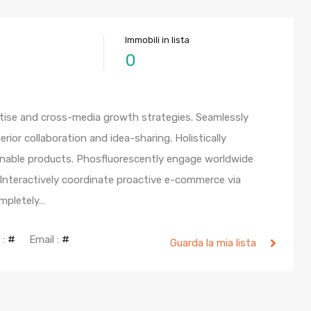
Immobili in lista
0
tise and cross-media growth strategies. Seamlessly
perior collaboration and idea-sharing. Holistically
ainable products. Phosfluorescently engage worldwide
nteractively coordinate proactive e-commerce via
ompletely…
 :
#
Email :
#
Guarda la mia lista