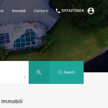
amo
Immobili
Contatti
0974272504
Search
Immobili