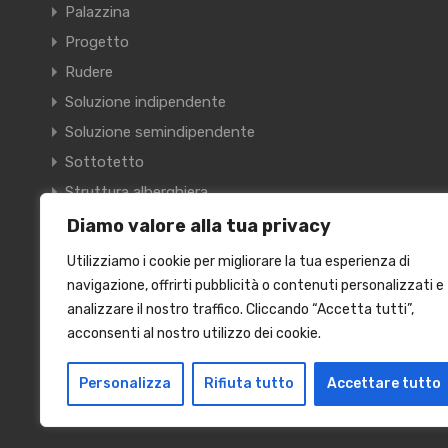
Palazzina
Progetto
Rudere
Soluzione indipendente
Soluzione semindipendente
Sottotetto
Struttura alberghiera
Terracielo
Diamo valore alla tua privacy
Terreno
Utilizziamo i cookie per migliorare la tua esperienza di
Villa
navigazione, offrirti pubblicità o contenuti personalizzati e
analizzare il nostro traffico. Cliccando “Accetta tutti”,
Villetta a schiera
acconsenti al nostro utilizzo dei cookie.
Personalizza
Rifiuta tutto
Accettare tutto
© 2024 Kairos Immobiliare S.R.L. VIA RISORGIMENTO, 9 