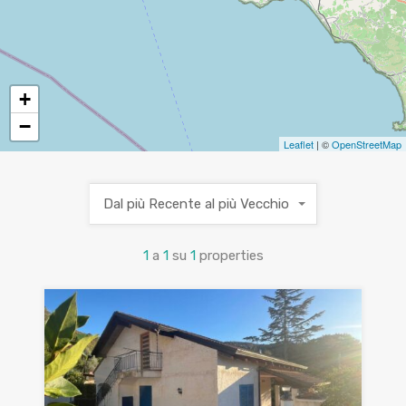
+
−
Leaflet
| ©
OpenStreetMap
Dal più Recente al più Vecchio
1
a
1
su
1
properties